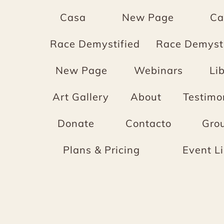
Casa
New Page
Ca
Race Demystified
Race Demysti
New Page
Webinars
Li
Art Gallery
About
Testimo
Donate
Contacto
Gro
Plans & Pricing
Event Li