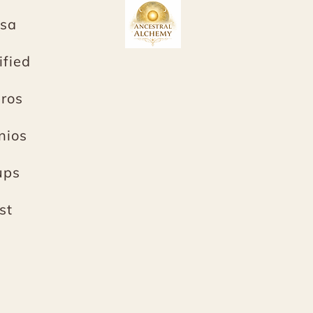
sa
fied
bros
nios
ups
st